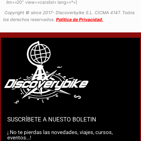
lim=»20″ view=»carslist» lang=»*»]
Copyright © since 2017- Discoverbyike S.L. CICMA 4147. Todos
los derechos reservados.
Politica de Privacidad.
SUSCRÍBETE A NUESTO BOLETIN
¡ No te pierdas las novedades, viajes, cursos,
eventos...!