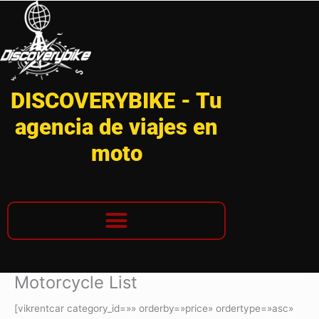
Ir
al
contenido
DISCOVERYBIKE - Tu
agencia de viajes en
moto
Motorcycle List
[vikrentcar category_id=»» orderby=»price» ordertype=»asc»